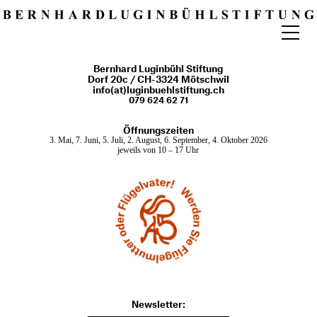
Programm
Bernhard Luginbühl Stiftung
Archiv
Dorf 20c / CH-3324 Mötschwil
info(at)luginbuehlstiftung.ch
079 624 62 71
Besuch
Führungen
Öffnungszeiten
3. Mai, 7. Juni, 5. Juli, 2. August, 6. September, 4. Oktober 2026
Vermietung
jeweils von 10 – 17 Uhr
Kulinarik
Schulen
Park
Stiftung
Gönnerschaft
Parkplan
Newsletter: