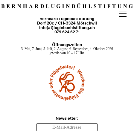
Bernhard Luginbühl Stiftung
Programm
Dorf 20c / CH-3324 Mötschwil
info(at)luginbuehlstiftung.ch
Archiv
079 624 62 71
Besuch
Öffnungszeiten
3. Mai, 7. Juni, 5. Juli, 2. August, 6. September, 4. Oktober 2026
Führungen
jeweils von 10 – 17 Uhr
Vermietung
Kulinarik
Schulen
Park
Stiftung
Gönnerschaft
Newsletter:
Parkplan